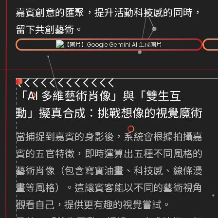
嘉賓創意的匯聚，提升活動科技感的同時，
留下共創藝術。
Item
1
of
6
「AI 多維藝術肖像」與「雙生互
動」擬真合成：挑戰想像的視覺魔術
當捕捉到嘉賓的身影後，系統會根據拍攝嘉
賓的五官特徵，即時運算出五種不同風格的
藝術肖像（包含寫實油畫、科技感、線條漫
畫等風格）。這讓賓客能以不同的藝術視角
觀看自己，提供更有趣的視覺嘗試。