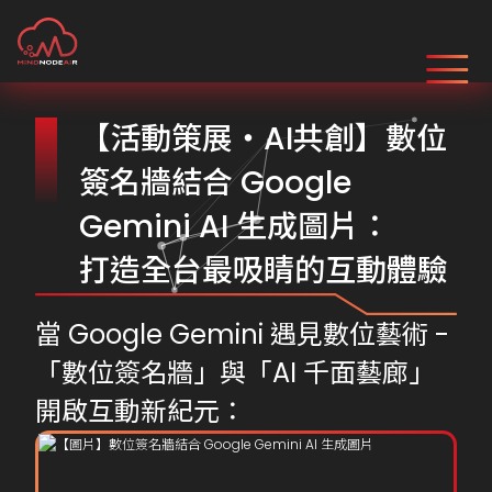
【活動策展・AI共創】數位
簽名牆結合 Google
Gemini AI 生成圖片：
打造全台最吸睛的互動體驗
當 Google Gemini 遇見數位藝術 -
「數位簽名牆」與「AI 千面藝廊」
開啟互動新紀元：